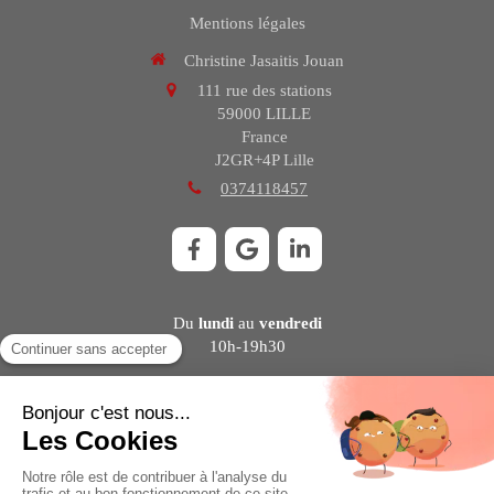
Mentions légales
Christine Jasaitis Jouan
111 rue des stations
59000
LILLE
France
J2GR+4P Lille
0374118457
Du
lundi
au
vendredi
10h-19h30
Contacter Christine Jasaitis Jouan
©2021 Christine Jasaitis Jouan