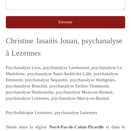
Envoyer
Christine Jasaitis Jouan, psychanalyse
à Lezennes
Psychanalyse Loos
,
psychanalyse Lambersart
,
psychanalyse La
Madeleine
,
psychanalyse Saint-André-lez-Lille
,
psychanalyse
Emmerin
,
psychanalyse Sequedin
,
psychanalyse Wattignies
,
psychanalyse Ronchin
,
psychanalyse Faches-Thumesnil
,
psychanalyse Haubourdin
,
psychanalyse Mons-en-Barœul
,
psychanalyse Lezennes
,
psychanalyse Marcq-en-Barœul
Psychothérapie Lezennes
,
psychanalyse Lezennes
Située dans la région
Nord-Pas-de-Calais-Picardie
et dans le