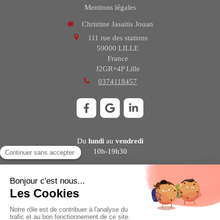
Mentions légales
Christine Jasaitis Jouan
111 rue des stations
59000
LILLE
France
J2GR+4P Lille
0374118457
Du
lundi
au
vendredi
10h-19h30
Contacter Christine Jasaitis Jouan
©2021 Christine Jasaitis Jouan