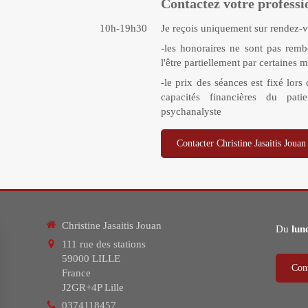
Contactez votre professi
10h-19h30
Je reçois uniquement sur rendez-vo
-les honoraires ne sont pas rembo
l'être partiellement par certaines m
-le prix des séances est fixé lors
capacités financières du pat
psychanalyste
Contacter Christine Jasaitis Jouan
Christine Jasaitis Jouan
Du
lun
111 rue des stations
59000
LILLE
Cont
France
J2GR+4P Lille
0374118457