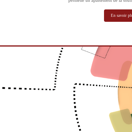
permette un apaisement de la souf
En savoir plu