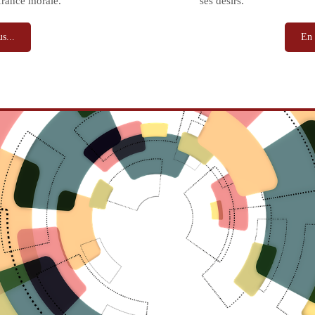
france morale.
ses désirs.
s...
En 