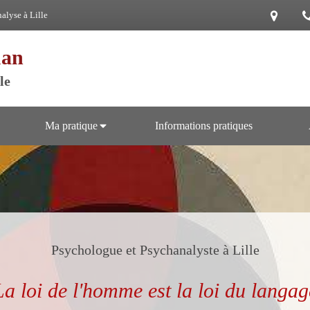
alyse à Lille
uan
le
Ma pratique
Informations pratiques
Psychologue et Psychanalyste à Lille
La loi de l'homme est la loi du langag