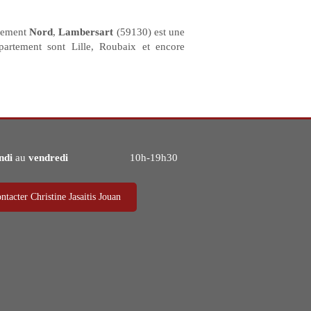
rtement
Nord
,
Lambersart
(59130) est une
partement sont Lille, Roubaix et encore
ndi
au
vendredi
10h-19h30
ntacter Christine Jasaitis Jouan