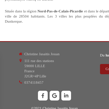
Située dans la région
Nord-Pas-de-Calais-Picardie
et dans le dépa
ville de 28504 habitants. Les 3 villes les plus peuplées du dé
Dunkerque.
Christine Jasaitis Jouan
Du
lu
111 rue des stations
59000
LILLE
Co
France
J2GR+4P Lille
0374118457
©2021 Christine Jasaitis Jouan