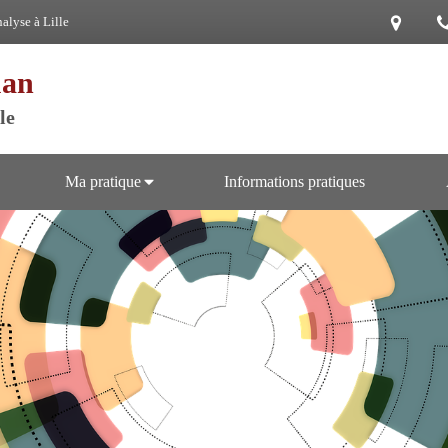
alyse à Lille
uan
le
Ma pratique
Informations pratiques