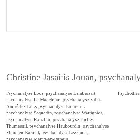
Christine Jasaitis Jouan, psychanal
Psychanalyse Loos
,
psychanalyse Lambersart
,
Psychothér
psychanalyse La Madeleine
,
psychanalyse Saint-
André-lez-Lille
,
psychanalyse Emmerin
,
psychanalyse Sequedin
,
psychanalyse Wattignies
,
psychanalyse Ronchin
,
psychanalyse Faches-
Thumesnil
,
psychanalyse Haubourdin
,
psychanalyse
Mons-en-Barœul
,
psychanalyse Lezennes
,
psychanalyse Marcq-en-Barœul