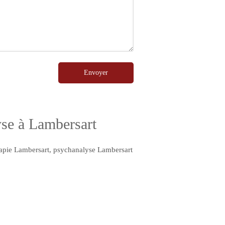
Envoyer
yse à Lambersart
apie Lambersart
,
psychanalyse Lambersart