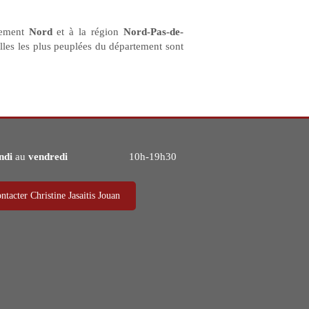
rtement
Nord
et à la région
Nord-Pas-de-
illes les plus peuplées du département sont
ndi
au
vendredi
10h-19h30
ntacter Christine Jasaitis Jouan