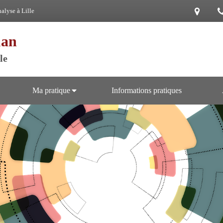
alyse à Lille
uan
le
Ma pratique
Informations pratiques