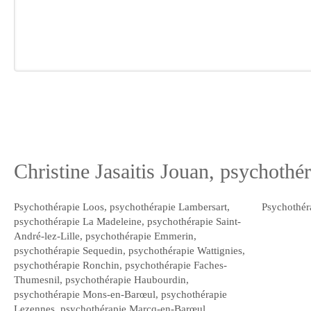
Christine Jasaitis Jouan, psychoth
Psychothérapie Loos
,
psychothérapie Lambersart
,
Psychothér
psychothérapie La Madeleine
,
psychothérapie Saint-
André-lez-Lille
,
psychothérapie Emmerin
,
psychothérapie Sequedin
,
psychothérapie Wattignies
,
psychothérapie Ronchin
,
psychothérapie Faches-
Thumesnil
,
psychothérapie Haubourdin
,
psychothérapie Mons-en-Barœul
,
psychothérapie
Lezennes
,
psychothérapie Marcq-en-Barœul